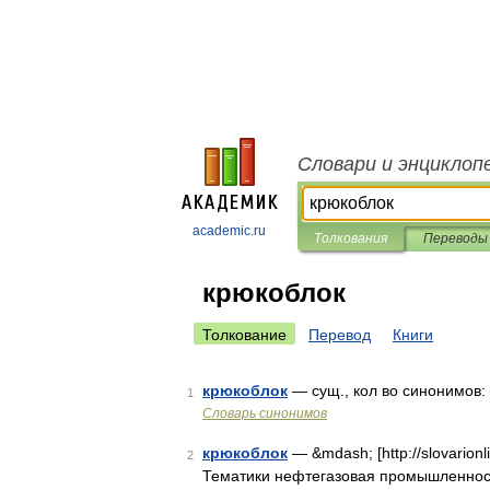
Словари и энциклоп
academic.ru
Толкования
Переводы
крюкоблок
Толкование
Перевод
Книги
крюкоблок
— сущ., кол во синонимов: 
1
Словарь синонимов
крюкоблок
— &mdash; [http://slovarionli
2
Тематики нефтегазовая промышленность