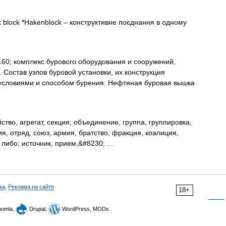
 block *Hakenblock – конструктивне поєднання в одному
0; комплекс бурового оборудования и сооружений,
 Состав узлов буровой установки, их конструкция
условиями и способом бурения. Нефтяная буровая вышка
ство, агрегат, секция; объединение, группа, группировка,
ия, отряд, союз, армия, братство, фракция, коалиция,
о либо; источник, прием,&#8230; …
ка
,
Реклама на сайте
18+
omla,
Drupal,
WordPress, MODx.