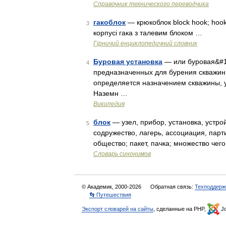
Справочник технического переводчика
гакоблок
— крюкоблок block hook; hook
3
корпусі гака з талевим блоком …
Гірничий енциклопедичний словник
Буровая установка
— или буровая&#16
4
предназначенных для бурения скважин.
определяется назначением скважины, 
Наземн …
Википедия
блок
— узел, прибор, установка, устрой
5
содружество, лагерь, ассоциация, парт
общество; пакет, пачка; множество чег
Словарь синонимов
© Академик, 2000-2026
Обратная связь:
Техподдерж
👣 Путешествия
Экспорт словарей на сайты
, сделанные на PHP,
Jo