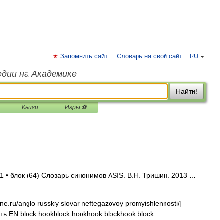
Запомнить сайт
Словарь на свой сайт
RU
едии на Академике
Найти!
Книги
Игры ⚽
1 • блок (64) Словарь синонимов ASIS. В.Н. Тришин. 2013 …
ne.ru/anglo russkiy slovar neftegazovoy promyishlennosti/]
 EN block hookblock hookhook blockhook block …